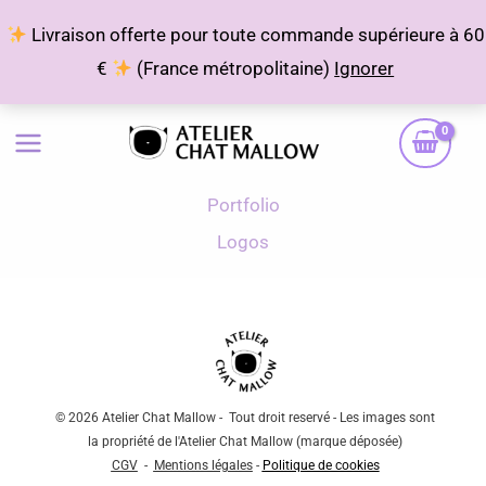
Aller
Livraison offerte pour toute commande supérieure à 60
au
€
(France métropolitaine)
Ignorer
contenu
Portfolio
Logos
© 2026 Atelier Chat Mallow - Tout droit reservé - L
es images sont
la propriété de l'Atelier Chat Mallow (marque déposée)
C
GV
-
Mentions légales
-
Politique de cookies