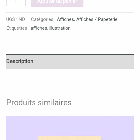
Ajouter au panier
UGS :
ND
Catégories :
Affiches
,
Affiches / Papeterie
Étiquettes :
affiches
,
illustration
Description
Produits similaires
Plage
Ce
de
produit
prix :
4,00 €
a