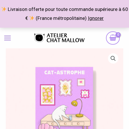
Aller
Livraison offerte pour toute commande supérieure à 60
au
€
(France métropolitaine)
Ignorer
contenu
quantité
Plage
de
de
Cat-
astrophe
prix :
10,00 €
à
25,00 €