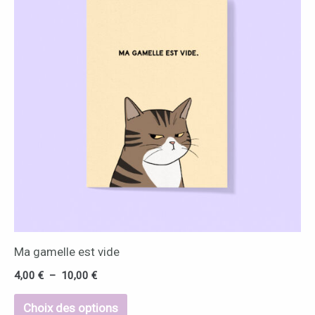
à
10,00 €
plusieurs
variations.
Les
options
peuvent
être
choisies
sur
la
page
du
Ma gamelle est vide
produit
4,00
€
–
10,00
€
Choix des options