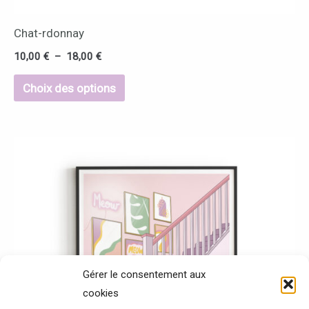
du
Chat-rdonnay
produit
10,00
€
–
18,00
€
Choix des options
Plage
Ce
de
produit
prix :
10,00 €
a
à
25,00 €
plusieurs
variations.
Les
options
Gérer le consentement aux
cookies
peuvent