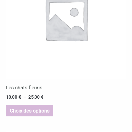
Les
options
peuvent
être
choisies
sur
la
page
du
Les chats fleuris
produit
10,00
€
–
25,00
€
Choix des options