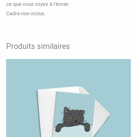
ce que vous voyez à l’écran.
Cadre non inclus.
Produits similaires
Plage
Ce
de
produit
prix :
4,00 €
a
à
10,00 €
plusieurs
variations.
Les
options
peuvent