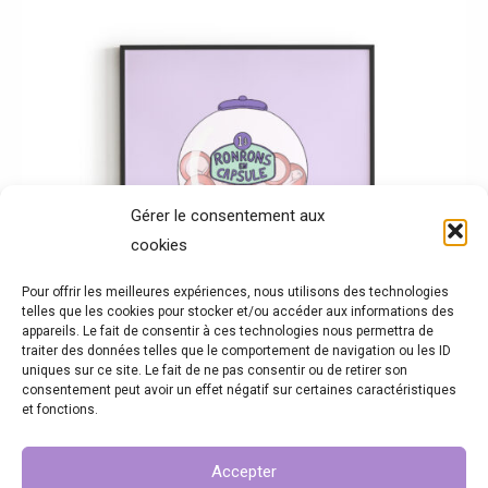
Plage
Ce
de
produit
prix :
10,00 €
a
à
25,00 €
plusieurs
variations.
Les
options
Gérer le consentement aux
cookies
peuvent
être
Pour offrir les meilleures expériences, nous utilisons des technologies
telles que les cookies pour stocker et/ou accéder aux informations des
choisies
appareils. Le fait de consentir à ces technologies nous permettra de
sur
traiter des données telles que le comportement de navigation ou les ID
uniques sur ce site. Le fait de ne pas consentir ou de retirer son
la
consentement peut avoir un effet négatif sur certaines caractéristiques
et fonctions.
page
du
Accepter
Ronrons en capsule
produit