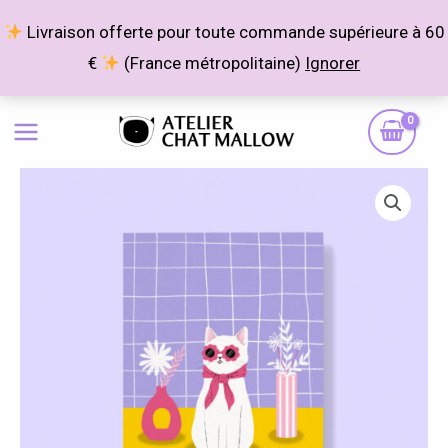
Aller
Livraison offerte pour toute commande supérieure à 60
au
€
(France métropolitaine)
Ignorer
contenu
quantité
Plage
de
de
Sunglasses
prix :
4,00 €
à
10,00 €