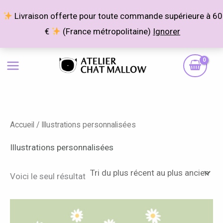
Aller
Livraison offerte pour toute commande supérieure à 60
au
€
(France métropolitaine)
Ignorer
contenu
P
P
r
r
i
i
x
x
Accueil
/ Illustrations personnalisées
m
m
i
a
Illustrations personnalisées
n
x
Voici le seul résultat
Plage
Ce
de
produit
prix :