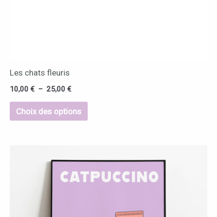
choisies
sur
la
page
du
Les chats fleuris
produit
10,00
€
–
25,00
€
Choix des options
Plage
Ce
de
produit
prix :
10,00 €
a
à
25,00 €
plusieurs
variations.