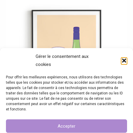
Ce
de
produit
prix :
10,00 €
a
à
18,00 €
plusieurs
variations.
Les
options
Gérer le consentement aux
cookies
peuvent
être
Pour offrir les meilleures expériences, nous utilisons des technologies
telles que les cookies pour stocker et/ou accéder aux informations des
choisies
appareils. Le fait de consentir à ces technologies nous permettra de
sur
traiter des données telles que le comportement de navigation ou les ID
uniques sur ce site. Le fait de ne pas consentir ou de retirer son
la
consentement peut avoir un effet négatif sur certaines caractéristiques
et fonctions.
page
du
Accepter
Chat-rdonnay
produit