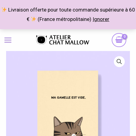
Aller
Livraison offerte pour toute commande supérieure à 60
au
€
(France métropolitaine)
Ignorer
contenu
quantité
Plage
de
de
Ma
gamelle
prix :
est
4,00 €
vide
à
10,00 €