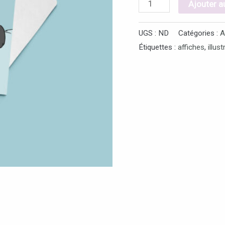
Ajouter a
UGS :
ND
Catégories :
A
Étiquettes :
affiches
,
illus