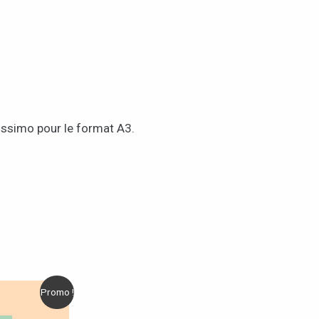
lissimo pour le format A3.
Promo !
it