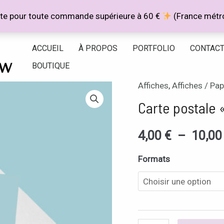
rte pour toute commande supérieure à 60 €
(France métro
ACCUEIL
À PROPOS
PORTFOLIO
CONTAC
BOUTIQUE
Affiches
,
Affiches / Pap
quantité
Carte postale 
de
Carte
4,00
€
–
10,0
postale
"Pas
Formats
du
matin"