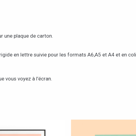
ur une plaque de carton.
rigide en lettre suivie pour les formats A6,A5 et A4 et en co
e vous voyez à l’écran.
Plage
Plage
Ce
Ce
de
de
produit
produ
prix :
prix :