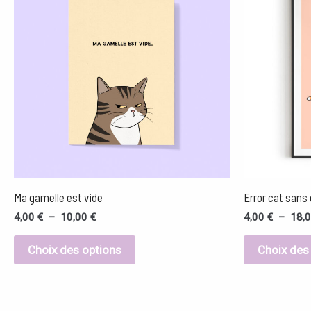
4,00 €
a
à
10,00 €
plusieurs
variations.
Les
options
peuvent
être
choisies
sur
Ma gamelle est vide
Error cat sans 
la
4,00
€
–
10,00
€
4,00
€
–
18,
page
Choix des options
Choix des
du
produit