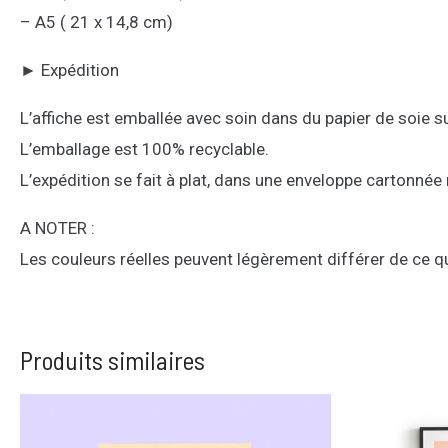
– A5 ( 21 x 14,8 cm)
► Expédition
L’affiche est emballée avec soin dans du papier de soie s
L’emballage est 100% recyclable.
L’expédition se fait à plat, dans une enveloppe cartonnée 
A NOTER :
Les couleurs réelles peuvent légèrement différer de ce qu
Produits similaires
Plage
Ce
de
produit
prix :