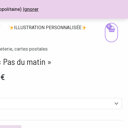
politaine)
Ignorer
T
ILLUSTRATION PERSONNALISÉE
eterie
,
cartes postales
Plage
« Pas du matin »
de
0
€
prix :
4,00 €
à
10,00 €