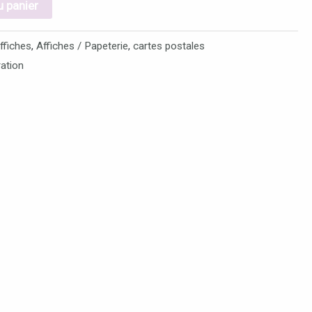
u panier
ffiches
,
Affiches / Papeterie
,
cartes postales
tration