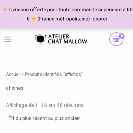
Aller
Livraison offerte pour toute commande supérieure à 60
au
€
(France métropolitaine)
Ignorer
contenu
Trié
P
P
du
plus
r
r
récent
au
i
i
plus
ancien
x
x
Accueil
/ Produits identifiés “affiches”
m
m
i
a
affiches
n
x
Affichage de 1–16 sur 48 résultats