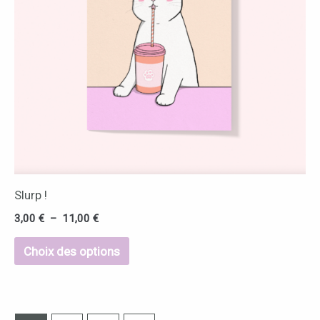
Les
options
peuvent
être
choisies
sur
la
page
du
Slurp !
produit
3,00
€
–
11,00
€
Choix des options