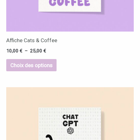
sur
la
page
du
Affiche Cats & Coffee
produit
10,00
€
–
25,00
€
Choix des options
Plage
Ce
de
produit
prix :
4,00 €
a
à
10,00 €
plusieurs
variations.