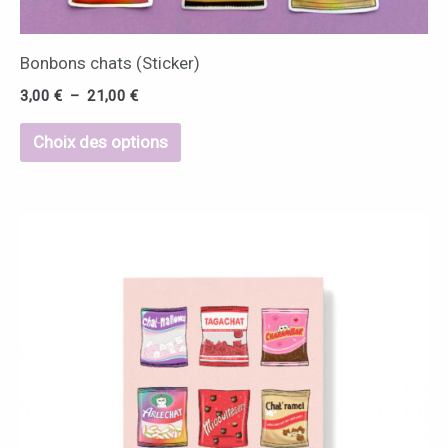
page
du
Bonbons chats (Sticker)
produit
3,00
€
–
21,00
€
Choix des options
Plage
Ce
de
produit
prix :
10,00 €
a
à
25,00 €
plusieurs
variations.
Les
options
peuvent