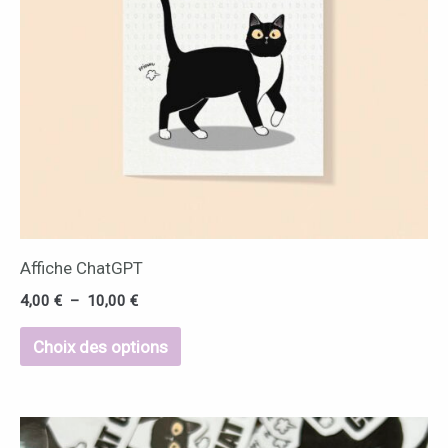
Les
options
peuvent
être
choisies
sur
la
page
du
Affiche ChatGPT
produit
4,00
€
–
10,00
€
Choix des options
Ce