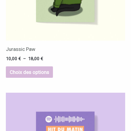
choisies
sur
la
page
du
Jurassic Paw
produit
10,00
€
–
18,00
€
Choix des options
Ce
produit
a
plusieurs