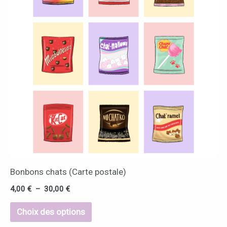
30,00 €
plusieurs
variations.
Les
options
peuvent
être
choisies
sur
la
page
du
Bonbons chats (Carte postale)
produit
4,00
€
–
30,00
€
Choix des options